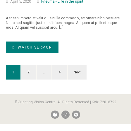
April 5, 2020
Pneuma - Life in the spirit
Aenean imperdiet velit quis nulla commodo, ac ornare nibh posuere.
Nunc sed sagittis justo, a ultrices magna. Aliquam at pellentesque
eros. Aliquam vel suscipit arcu. […]
WATCH SERMON
1
2
…
4
Next
© Stichting Vision Centre. All Rights Reserved | KVK: 72616792