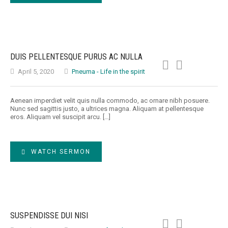
DUIS PELLENTESQUE PURUS AC NULLA
April 5, 2020
Pneuma - Life in the spirit
Aenean imperdiet velit quis nulla commodo, ac ornare nibh posuere.
Nunc sed sagittis justo, a ultrices magna. Aliquam at pellentesque
eros. Aliquam vel suscipit arcu. […]
WATCH SERMON
SUSPENDISSE DUI NISI