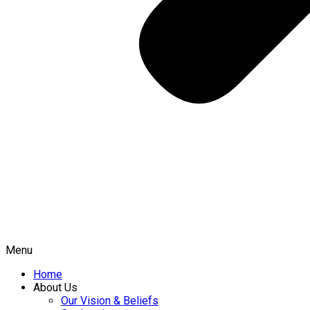
Menu
Home
About Us
Our Vision & Beliefs